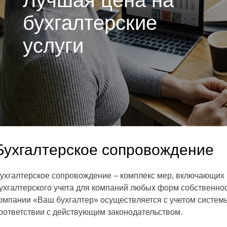
Лучшая цена на
бухгалтерские
услуги
Бухгалтерское сопровождение
ухгалтерское сопровождение – комплекс мер, включающих 
ухгалтерского учета для компаний любых форм собственно
ние первый
Регистрация ИП или ООО
омпании «Ваш бухгалтер» осуществляется с учетом систем
од
бесплатно
оответствии с действующим законодательством.